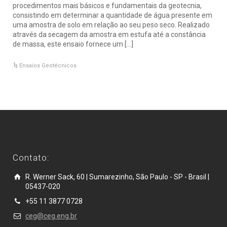
procedimentos mais básicos e fundamentais da geotecnia,
consistindo em determinar a quantidade de água presente em
uma amostra de solo em relação ao seu peso seco. Realizado
através da secagem da amostra em estufa até a constância
de massa, este ensaio fornece um […]
Ensaios Geotécnicos
Contato:
R. Werner Sack, 60 | Sumarezinho, São Paulo - SP - Brasil |
05437-020
+55 11 3877 0728
ceg@ceg.eng.br