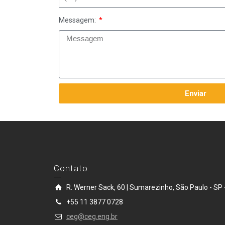
Messagem:
Enviar
Contato:
R. Werner Sack, 60 | Sumarezinho, São Paulo - SP -
+55 11 3877 0728
ceg@ceg.eng.br