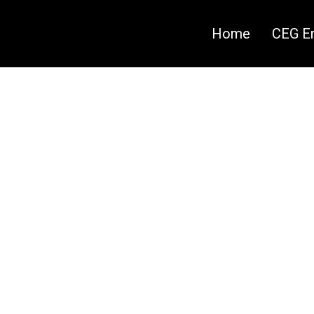
Home
CEG En