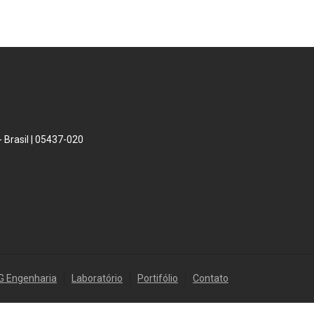
 Brasil | 05437-020
G Engenharia
Laboratório
Portifólio
Contato