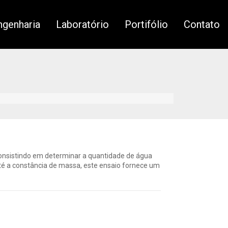
genharia
Laboratório
Portifólio
Contato
consistindo em determinar a quantidade de água
é a constância de massa, este ensaio fornece um