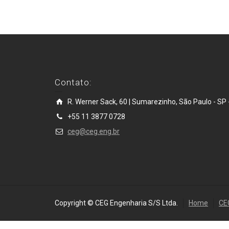
Contato:
R. Werner Sack, 60 | Sumarezinho, São Paulo - SP -
+55 11 3877 0728
ceg@ceg.eng.br
Copyright © CEG Engenharia S/S Ltda.
Home
CE