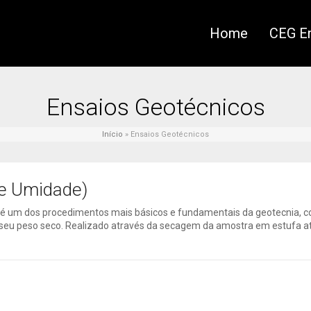
Home
CEG En
Ensaios Geotécnicos
Início
»
Ensaios Geotécnicos
de Umidade)
, é um dos procedimentos mais básicos e fundamentais da geotecnia, 
seu peso seco. Realizado através da secagem da amostra em estufa at