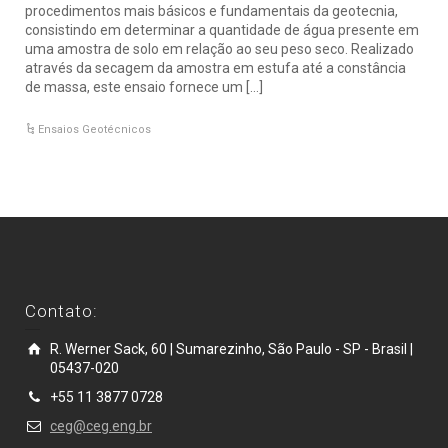
procedimentos mais básicos e fundamentais da geotecnia,
consistindo em determinar a quantidade de água presente em
uma amostra de solo em relação ao seu peso seco. Realizado
através da secagem da amostra em estufa até a constância
de massa, este ensaio fornece um […]
Ensaios Geotécnicos
Contato:
R. Werner Sack, 60 | Sumarezinho, São Paulo - SP - Brasil |
05437-020
+55 11 3877 0728
ceg@ceg.eng.br