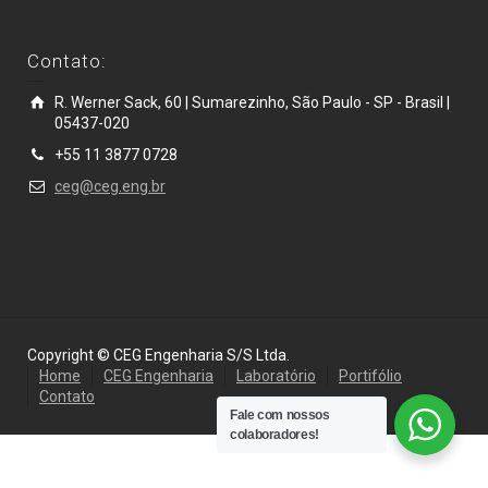
Contato:
R. Werner Sack, 60 | Sumarezinho, São Paulo - SP - Brasil |
05437-020
+55 11 3877 0728
ceg@ceg.eng.br
Copyright © CEG Engenharia S/S Ltda.
Home
CEG Engenharia
Laboratório
Portifólio
Contato
Fale com nossos
colaboradores!