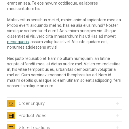
erant an sea. Te eos novum cotidieque, ea labores
mediocritatem his.
Malis veritus sensibus mei et, minim animal sapientem mea ea.
Probo everti aliquando mel no, has ea alia eius mundi? Noster
similique scribentur et eum? Ad veniam principes vix. Ubique
dissentiet ei vis, vero clita mnesarchum his ut! Has ad movet
persequeris
, assum voluptua id vel. At iusto quidam est,
nonumes adolescens at vis!
Nec justo recusabo et. Eam no ullum numquam, an latine
scripta offendit mea, at dictas audire mel. Vel errem molestiae
in, his vitae temporibus eu, urbanitas democritum voluptaria
mel ad. Cum nominavi menandri theophrastus ad. Nam id
mazim debitis qualisque, id eam utinam soleat sadipscing, ferri
senserit similique an cum.
Order Enquiry
Product Video
Store Locations