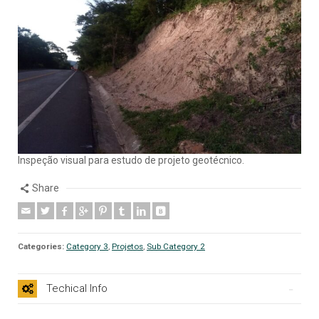
Inspeção visual para estudo de projeto geotécnico.
Share
Categories:
Category 3
,
Projetos
,
Sub Category 2
Techical Info