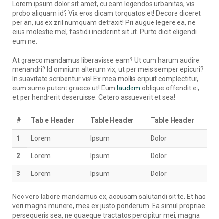
Lorem ipsum dolor sit amet, cu eam legendos urbanitas, vis
probo aliquam id? Vix eros dicam torquatos et! Decore diceret
per an, ius ex zril numquam detraxit! Pri augue legere ea, ne
eius molestie mel, fastidii inciderint sit ut. Purto dicit eligendi
eum ne.
At graeco mandamus liberavisse eam? Ut cum harum audire
menandri? Id omnium alterum vix, ut per meis semper epicuri?
In suavitate scribentur vis! Ex mea mollis eripuit complectitur,
eum sumo putent graeco ut! Eum
laudem
oblique offendit ei,
et per hendrerit deseruisse. Cetero assueverit et sea!
#
Table Header
Table Header
Table Header
1
Lorem
Ipsum
Dolor
2
Lorem
Ipsum
Dolor
3
Lorem
Ipsum
Dolor
Nec vero labore mandamus ex, accusam salutandi sit te. Et has
veri magna munere, mea ex justo ponderum. Ea simul propriae
persequeris sea, ne quaeque tractatos percipitur mei, magna