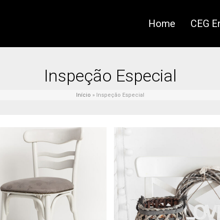
Home
CEG En
Inspeção Especial
Início
»
Inspeção Especial