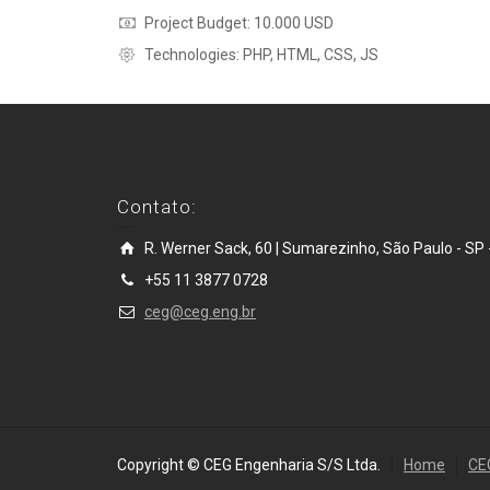
Project Budget: 10.000 USD
Technologies: PHP, HTML, CSS, JS
Contato:
R. Werner Sack, 60 | Sumarezinho, São Paulo - SP -
+55 11 3877 0728
ceg@ceg.eng.br
Copyright © CEG Engenharia S/S Ltda.
Home
CE