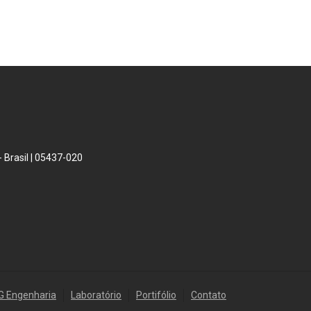
 Brasil | 05437-020
G Engenharia
Laboratório
Portifólio
Contato